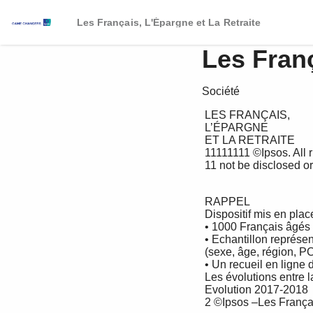
Les Français, L'Épargne et La Retraite
Les Franç
Société
 LES FRANÇAIS, 

 L’ÉPARGNE

 ET LA RETRAITE

 11111111 ©Ipsos. All rights reserved. Contains Ipsos' Confidential and Proprietary information and may 

 11 not be disclosed or reproduced without the prior written consent of Ipsos.

 RAPPEL

 Dispositif mis en place

 • 1000 Français âgés de 18 ans et plus

 • Echantillon représentatif des Français sélectionnés selon la méthode des quotas 

 (sexe, âge, région, PCS, catégorie d’agglomération)

 • Un recueil en ligne du 27 février au 5 mars 2018

 Les évolutions entre la vague 2017 et cette vague d’enquête sont identifiées de la manière suivante: 

 Evolution 2017-2018

 2 ©Ipsos –Les Français, l’épargne et la retraite – Février 2018 - Pour Le Cercle des Epargnants
