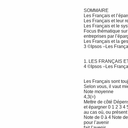
 SOMMAIRE

 Les Français et l’épargne 4

 Les Français et leur retraite : perceptions et projections 15

 Les Français et le système de retraite 27

 Focus thématique sur le financement des 35

 entreprises par l’épargne individuelle

 Les Français et la gestion de leurs finances personnelles 40

 3 ©Ipsos –Les Français, l’épargne et la retraite – Février 2018 - Pour Le Cercle des Epargnants

 1. LES FRANÇAIS ET L’EPARGNE

 4 ©Ipsos –Les Français, l’épargne et la retraite – Février 2018 - Pour Le Cercle des Epargnants

 Les Français sont toujours aussi disposés à épargner

 Selon vous, il vaut mieux…

 Note moyenne

 4,3(=)

 Mettre de côté Dépenser

 et épargner 0 1 2 3 4 5 6 7 8 9 10 et profiter du 

 au cas où, ou présent car on ne 

 Note de 0 à 4 Note de 5 Note de 6 à 10 sait pas de quoi est 

 pour l’avenir

 fait l’avenir
